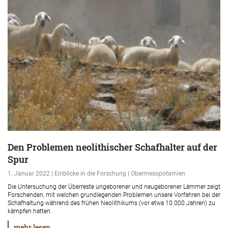
Den Problemen neolithischer Schafhalter auf der
Spur
1. Januar 2022 | Einblicke in die Forschung | Obermesopotamien
Die Untersuchung der Überreste ungeborener und neugeborener Lämmer zeigt
Forschenden, mit welchen grundlegenden Problemen unsere Vorfahren bei der
Schafhaltung während des frühen Neolithikums (vor etwa 10.000 Jahren) zu
kämpfen hatten.
mehr lesen